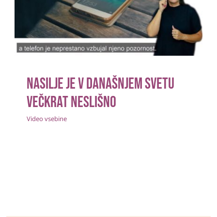
večkrat neslišno
Video vsebine
Nasilje je v današnjem svetu
večkrat neslišno
Video vsebine