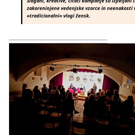
Slogani, kreative, citati kampanje so izpeljani 
zakoreninjene vedenjske vzorce in neenakosti v 
»tradicionalni« vlogi žensk.