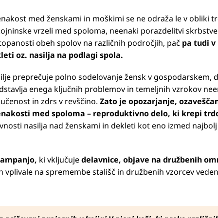
nakost med ženskami in moškimi se ne odraža le v obliki tr
ojninske vrzeli med spoloma, neenaki porazdelitvi skrbstve
topanosti obeh spolov na različnih področjih, pač
pa tudi v
leti oz. nasilja na podlagi spola.
ilje preprečuje polno sodelovanje žensk v gospodarskem, d
dstavlja enega ključnih problemov in temeljnih vzrokov ne
ljučenost in zdrs v revščino.
Zato je opozarjanje, ozaveščan
nakosti med spoloma – reproduktivno delo, ki krepi trdo
ti nasilja nad ženskami in dekleti kot eno izmed najbolj ra
kampanjo,
ki vključuje
delavnice, objave na družbenih omr
 vplivale na spremembe stališč in družbenih vzorcev vedenja