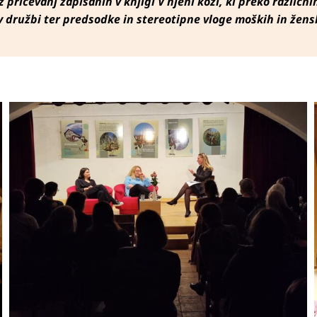
iz pričevanj zapisanih v knjigi V njeni koži, ki preko različ
družbi ter predsodke in stereotipne vloge moških in žensk,