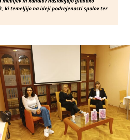
nih medijev in kanalov naslavljajo globoko
 ki temeljijo na ideji podrejenosti spolov ter