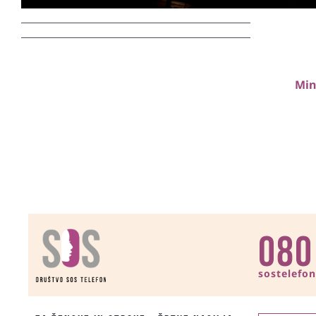
Min
080
sostelefo