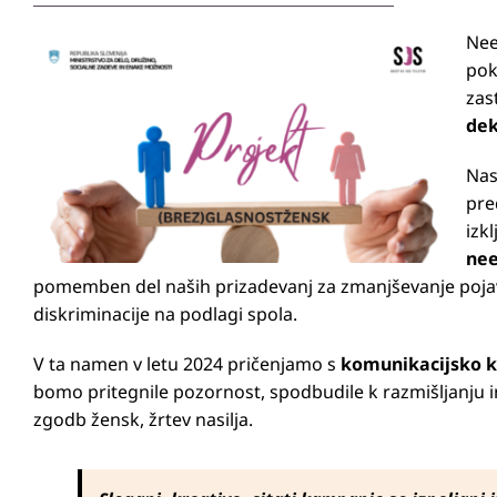
Nee
pok
zas
dek
Nas
pre
izk
nee
pomemben del naših prizadevanj za zmanjševanje pojavnos
diskriminacije na podlagi spola.
V ta namen v letu 2024 pričenjamo s
komunikacijsko 
bomo pritegnile pozornost, spodbudile k razmišljanju in
zgodb žensk, žrtev nasilja.