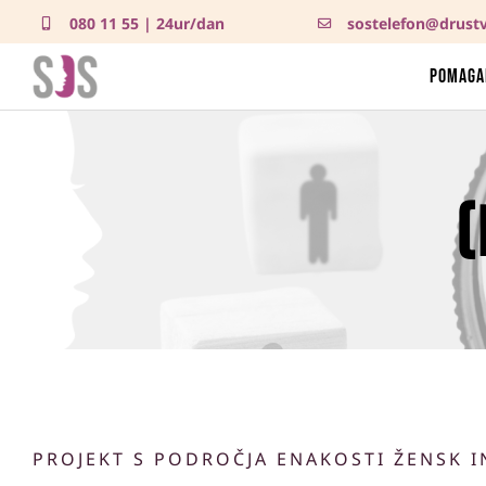
Skip
080 11 55
| 24ur/dan
sostelefon@drustv
to
content
Pomag
(
PROJEKT S PODROČJA ENAKOSTI ŽENSK I