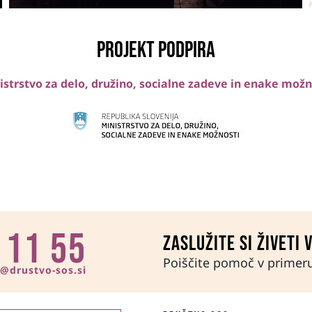
Projekt podpira
istrstvo za delo, družino, socialne zadeve in enake možn
 11 55
Zaslužite si živeti 
Poiščite pomoč v primeru 
n@drustvo-sos.si