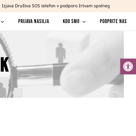


Izjava Društva SOS telefon v podporo žrtvam spolnega nasilja in 
Prijava nasilja
Kdo smo
Podprite nas
SK
Open