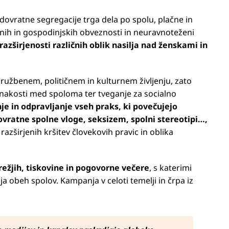
dovratne segregacije trga dela po spolu, plačne in
nih in gospodinjskih obveznosti in neuravnoteženi
 razširjenosti različnih oblik nasilja nad ženskami in
ružbenem, političnem in kulturnem življenju, zato
enakosti med spoloma ter tveganje za socialno
je in odpravljanje vseh praks, ki povečujejo
vratne spolne vloge, seksizem, spolni stereotipi…,
zširjenih kršitev človekovih pravic in oblika
ežjih, tiskovine in pogovorne večere
, s katerimi
 obeh spolov. Kampanja v celoti temelji in črpa iz