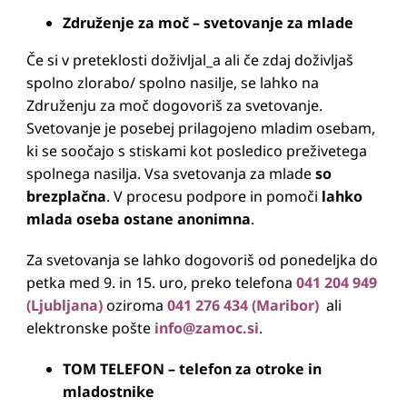
Združenje za moč –
svetovanje za mlade
Če si v preteklosti doživljal_a ali če zdaj doživljaš
spolno zlorabo/ spolno nasilje, se lahko na
Združenju za moč dogovoriš za svetovanje.
Svetovanje je posebej prilagojeno mladim osebam,
ki se soočajo s stiskami kot posledico preživetega
spolnega nasilja. Vsa svetovanja za mlade
so
brezplačna
. V procesu podpore in pomoči
lahko
mlada oseba ostane anonimna
.
Za svetovanja se lahko dogovoriš od ponedeljka do
petka med 9. in 15. uro, preko telefona
041 204 949
(Ljubljana)
oziroma
041 276 434 (Maribor)
ali
elektronske pošte
info@zamoc.si
.
TOM TELEFON – telefon za otroke in
mladostnike