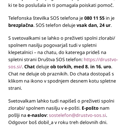
ki te bo poslušala in ti pomagala poiskati pomoč.
Telefonska številka SOS telefona je
080 11 55
in je
brezplačna
. SOS telefon deluje
vsak dan, 24 ur
.
S svetovalkami se lahko o preživeti spolni zlorabi/
spolnem nasilju pogovarjaš tudi v spletni
klepetalnici – na chatu, do katerega prideš na
spletni strani Društva SOS telefon:
https://drustvo-
sos.si/
.
Chat
deluje
ob torkih, med 8. in 16. uro
.
Chat ne deluje ob praznikih. Do chata dostopaš s
klikom na ikono v spodnjem desnem kotu spletne
strani.
Svetovalkam lahko tudi napišeš o preživeti spolni
zlorabi/ spolnem nasilju v e-pošti.
E-pošto
nam
pošlji na
e-naslov
:
sostelefon@drustvo-sos.si
.
Odgovor boš dobil_a v roku treh delovnih dni.