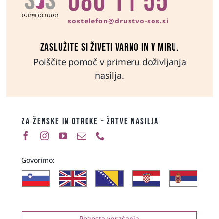
080 11 55
sostelefon@drustvo-sos.si
Zaslužite si živeti varno in v miru.
Poiščite pomoč v primeru doživljanja
nasilja.
ZA ŽENSKE IN OTROKE – ŽRTVE NASILJA
Govorimo:
Pogosta vprašanja