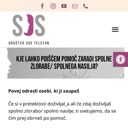
Skip
to
content
Tog
Pomagamo
Nav
Open
Aktivnosti
KJE LAHKO POIŠČEM POMOČ ZARADI SPOLNE
ZLORABE/ SPOLNEGA NASILJA?
Prostovoljstvo
O nasilju
Prijava nasilja
Povej odrasli osebi, ki ji zaupaš
Kdo smo
Če si v preteklosti doživljal_a ali če zdaj doživljaš
spolno zlorabo/ spolno nasilje, ti svetujemo, da se
Podprite nas
čim prej obrneš po pomoč.