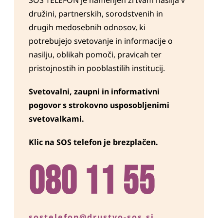
SOS TELEFON je namenjen žrtvam nasilja v
družini, partnerskih, sorodstvenih in
drugih medosebnih odnosov, ki
potrebujejo svetovanje in informacije o
nasilju, oblikah pomoči, pravicah ter
pristojnostih in pooblastilih institucij.
Svetovalni, zaupni in informativni
pogovor s strokovno usposobljenimi
svetovalkami.
K
lic na SOS telefon je brezplačen.
080 11 55
sostelefon@drustvo-sos.si