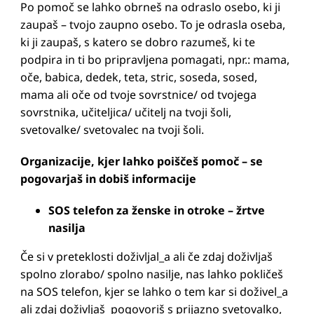
Po pomoč se lahko obrneš na odraslo osebo, ki ji
zaupaš – tvojo zaupno osebo. To je odrasla oseba,
ki ji zaupaš, s katero se dobro razumeš, ki te
podpira in ti bo pripravljena pomagati, npr.: mama,
oče, babica, dedek, teta, stric, soseda, sosed,
mama ali oče od tvoje sovrstnice/ od tvojega
sovrstnika, učiteljica/ učitelj na tvoji šoli,
svetovalke/ svetovalec na tvoji šoli.
Organizacije, kjer lahko poiščeš pomoč – se
pogovarjaš in dobiš informacije
SOS telefon za ženske in otroke – žrtve
nasilja
Če si v preteklosti doživljal_a ali če zdaj doživljaš
spolno zlorabo/ spolno nasilje, nas lahko pokličeš
na SOS telefon, kjer se lahko o tem kar si doživel_a
ali zdaj doživljaš pogovoriš s prijazno svetovalko,