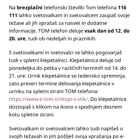
Na
brezplačni
telefonski številki Tom telefona
116
111
lahko svetovalkam in svetovalcem zaupaš svoje
težave ali jih vprašaš za nasvet in dodatne
informacije. TOM telefon deluje
vsak dan od 12. do
20. ure
, tudi ob nedeljah in praznikih.
S svetovalkami in svetovalci se lahko pogovarjaš
tudi v spletni klepetalnici. Klepetalnica deluje od
ponedeljka do petka v različnih terminih od 14. do
21. ure. Urnik klepetalnice se tedensko spreminja,
zato preveri termine delovanja klepetalnice v
urniku na spletni strani TOM telefona:
https://www.e-tom.si/stopi-v-stik/
. Do klepetalnice
dostopaš s klikom na ikono v spodnjem desnem
kotu spletne strani.
Svetovalkam in svetovalcem lahko tudi napišeš o
svojih težavah in jim pošlješ svoja vprašanja po e-