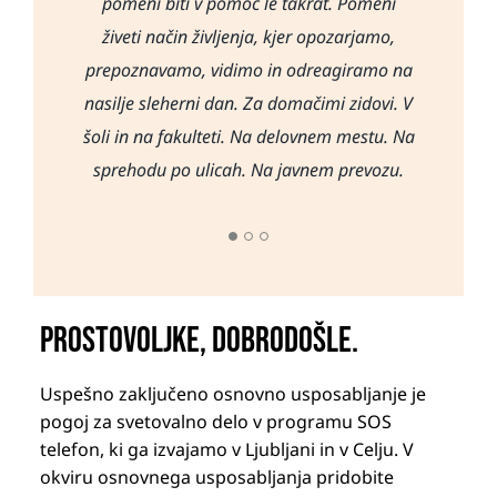
razkrivajo, kako pomembno je žrtvam stati
hkrati zelo nagrajujoče, daje mi smisel in
pomeni biti v pomoč le takrat. Pomeni
pomen, saj z njim prispevam k družbenim
živeti način življenja, kjer opozarjamo,
ob strani, jim verjeti v trenutku, ko to
prepoznavamo, vidimo in odreagiramo na
najbolj potrebujejo, jih spremljati na
spremembam.
nasilje sleherni dan. Za domačimi zidovi. V
institucije in se za njih postaviti, jih
šoli in na fakulteti. Na delovnem mestu. Na
notranje krepiti, da začnejo ponovno
sprehodu po ulicah. Na javnem prevozu.
verjeti vase.
Prostovoljke, dobrodošle.
Uspešno zaključeno osnovno usposabljanje je
pogoj za svetovalno delo v programu SOS
telefon, ki ga izvajamo v Ljubljani in v Celju. V
okviru osnovnega usposabljanja pridobite