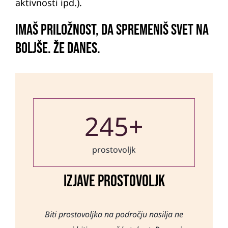
aktivnosti ipd.).
Imaš priložnost, da spremeniš svet na
boljše. Že danes.
245
+
prostovoljk
Izjave prostovoljk
Biti prostovoljka na področju nasilja ne
To delo je zahtevno in polno izzivov, a
Besede se nas dotaknejo, saj v celoti