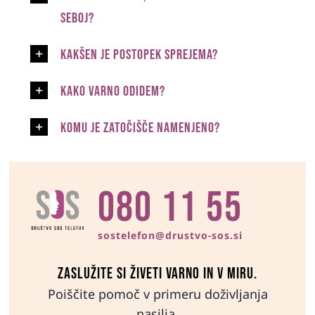
seboj?
Kakšen je postopek sprejema?
Kako varno odidem?
Komu je Zatočišče namenjeno?
080 11 55
sostelefon@drustvo-sos.si
Zaslužite si živeti varno in v miru.
Poiščite pomoč v primeru doživljanja
nasilja.