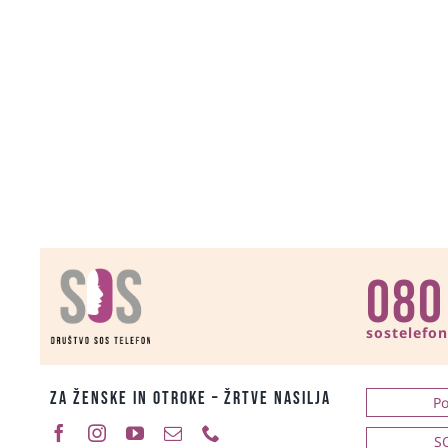
080
sostelefo
ZA ŽENSKE IN OTROKE – ŽRTVE NASILJA
Po
SO