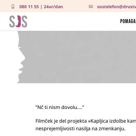
Skip
080 11 55
| 24ur/dan
sostelefon@drustv
to
content
Pomag
“Nč ti nism dovolu….”
Filmček je del projekta »Kapljica izdolbe ka
nesprejemljivosti nasilja na zmenkanju.