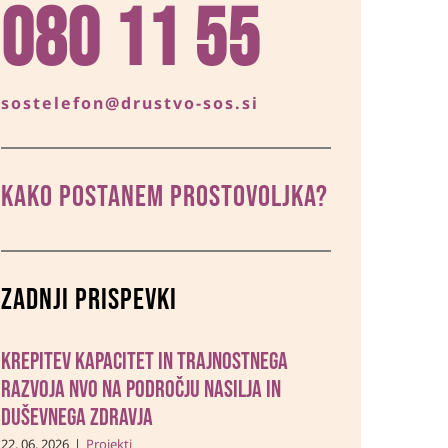
080 11 55
sostelefon@drustvo-sos.si
KAKO POSTANEM prostovoljka?
Zadnji prispevki
Krepitev kapacitet in trajnostnega
razvoja NVO na področju nasilja in
duševnega zdravja
22. 06. 2026
|
Projekti