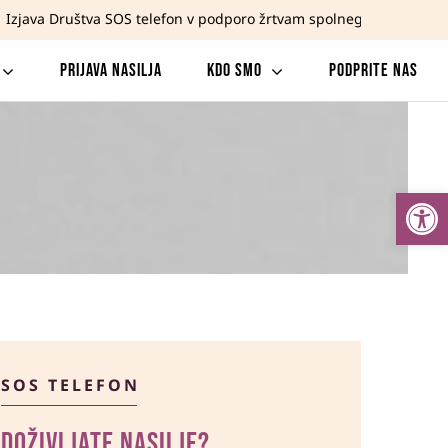


Izjava Društva SOS telefon v podporo žrtvam spolnega nasilja in 
Prijava nasilja
Kdo smo
Podprite nas
Open
SOS TELEFON
DOŽIVLJATE NASILJE?