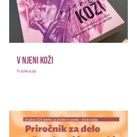
V njeni koži
Publikacije
V njeni koži
Publikacije
Priročnik za delo z ženskami in