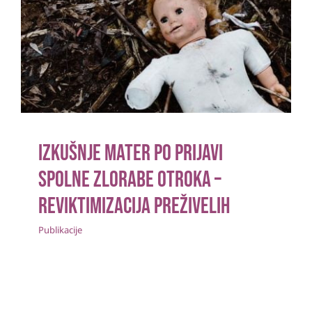
Izkušnje mater po prijavi spolne
zlorabe otroka – reviktimizacija
preživelih
Publikacije
Izkušnje mater po prijavi
spolne zlorabe otroka –
reviktimizacija preživelih
Publikacije