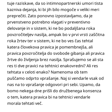
tuje raziskave, da so intimnopartnerski umori tista
kazniva dejanja, ki bi jih bilo mogoče v veliki meri
preprečiti. Zato ponovno izpostavljamo, da je
prvenstveno potrebno vlagati v preventivno
delovanje in v sistem, ki ne bo podaljšana roka
povzročiteljev nasilja, ampak bo v prvi vrsti zaščitna
roka žrtev ter v sistem, ki ne bo ves čas tehtal
katera človekova pravica je pomembnejša, ali
pravica povzročitelja do svobode gibanja ali pravica
žrtve do življenja brez nasilja. Sprašujemo se ali sta
res ti dve pravici na tehtnici enakovredni? Ali res
tehtata v celoti enako? Namenoma ob tem
puščamo odprto vprašanje. Naj si vendarle vsak od
nas na to vprašanje odgovori pri sebi. Upamo, da
bomo nekega dne prišli do družbenega konsenza
o tem, katera pravica bi na tehtnici vendarle
morala tehtati več.