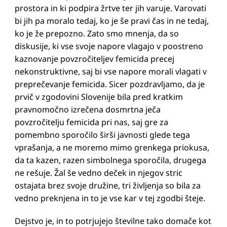
prostora in ki podpira žrtve ter jih varuje. Varovati
bi jih pa moralo tedaj, ko je še pravi čas in ne tedaj,
ko je že prepozno. Zato smo mnenja, da so
diskusije, ki vse svoje napore vlagajo v poostreno
kaznovanje povzročiteljev femicida precej
nekonstruktivne, saj bi vse napore morali vlagati v
preprečevanje femicida. Sicer pozdravljamo, da je
prvič v zgodovini Slovenije bila pred kratkim
pravnomočno izrečena dosmrtna ječa
povzročitelju femicida pri nas, saj gre za
pomembno sporočilo širši javnosti glede tega
vprašanja, a ne moremo mimo grenkega priokusa,
da ta kazen, razen simbolnega sporočila, drugega
ne rešuje. Žal še vedno deček in njegov stric
ostajata brez svoje družine, tri življenja so bila za
vedno preknjena in to je vse kar v tej zgodbi šteje.
Dejstvo je, in to potrjujejo številne tako domače kot