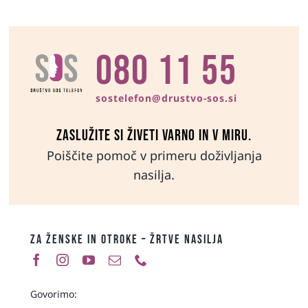
080 11 55
sostelefon@drustvo-sos.si
Zaslužite si živeti varno in v miru.
Poiščite pomoč v primeru doživljanja
nasilja.
ZA ŽENSKE IN OTROKE – ŽRTVE NASILJA
Govorimo: