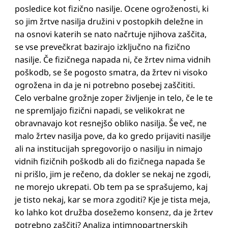
posledice kot fizično nasilje. Ocene ogroženosti, ki
so jim žrtve nasilja družini v postopkih deležne in
na osnovi katerih se nato načrtuje njihova zaščita,
se vse prevečkrat bazirajo izključno na fizično
nasilje. Če fizičnega napada ni, če žrtev nima vidnih
poškodb, se še pogosto smatra, da žrtev ni visoko
ogrožena in da je ni potrebno posebej zaščititi.
Celo verbalne grožnje zoper življenje in telo, če le te
ne spremljajo fizični napadi, se velikokrat ne
obravnavajo kot resnejšo obliko nasilja. Še več, ne
malo žrtev nasilja pove, da ko gredo prijaviti nasilje
ali na institucijah spregovorijo o nasilju in nimajo
vidnih fizičnih poškodb ali do fizičnega napada še
ni prišlo, jim je rečeno, da dokler se nekaj ne zgodi,
ne morejo ukrepati. Ob tem pa se sprašujemo, kaj
je tisto nekaj, kar se mora zgoditi? Kje je tista meja,
ko lahko kot družba dosežemo konsenz, da je žrtev
potrebno zaščiti? Analiza intimnopartnerskih