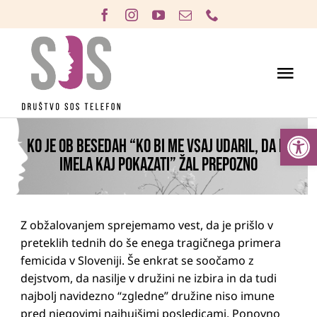
Skip
to
content
Tog
Pomagamo
Nav
Open
Aktivnosti
KO JE OB BESEDAH “KO BI ME VSAJ UDARIL, DA BI
IMELA KAJ POKAZATI” ŽAL PREPOZNO
Prostovoljstvo
O nasilju
Prijava nasilja
Z obžalovanjem sprejemamo vest, da je prišlo v
preteklih tednih do še enega tragičnega primera
Kdo smo
femicida v Sloveniji. Še enkrat se soočamo z
dejstvom, da nasilje v družini ne izbira in da tudi
Podprite nas
najbolj navidezno “zgledne” družine niso imune
pred njegovimi najhujšimi posledicami. Ponovno