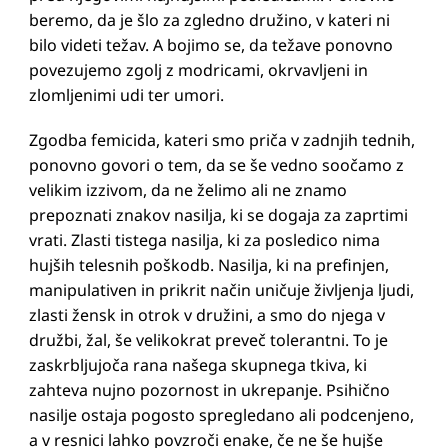
beremo, da je šlo za zgledno družino, v kateri ni
bilo videti težav. A bojimo se, da težave ponovno
povezujemo zgolj z modricami, okrvavljeni in
zlomljenimi udi ter umori.
Zgodba femicida, kateri smo priča v zadnjih tednih,
ponovno govori o tem, da se še vedno soočamo z
velikim izzivom, da ne želimo ali ne znamo
prepoznati znakov nasilja, ki se dogaja za zaprtimi
vrati. Zlasti tistega nasilja, ki za posledico nima
hujših telesnih poškodb. Nasilja, ki na prefinjen,
manipulativen in prikrit način uničuje življenja ljudi,
zlasti žensk in otrok v družini, a smo do njega v
družbi, žal, še velikokrat preveč tolerantni. To je
zaskrbljujoča rana našega skupnega tkiva, ki
zahteva nujno pozornost in ukrepanje. Psihično
nasilje ostaja pogosto spregledano ali podcenjeno,
a v resnici lahko povzroči enake, če ne še hujše