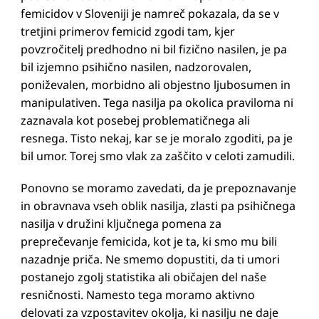
femicidov v Sloveniji je namreč pokazala, da se v
tretjini primerov femicid zgodi tam, kjer
povzročitelj predhodno ni bil fizično nasilen, je pa
bil izjemno psihično nasilen, nadzorovalen,
poniževalen, morbidno ali objestno ljubosumen in
manipulativen. Tega nasilja pa okolica praviloma ni
zaznavala kot posebej problematičnega ali
resnega. Tisto nekaj, kar se je moralo zgoditi, pa je
bil umor. Torej smo vlak za zaščito v celoti zamudili.
Ponovno se moramo zavedati, da je prepoznavanje
in obravnava vseh oblik nasilja, zlasti pa psihičnega
nasilja v družini ključnega pomena za
preprečevanje femicida, kot je ta, ki smo mu bili
nazadnje priča. Ne smemo dopustiti, da ti umori
postanejo zgolj statistika ali običajen del naše
resničnosti. Namesto tega moramo aktivno
delovati za vzpostavitev okolja, ki nasilju ne daje